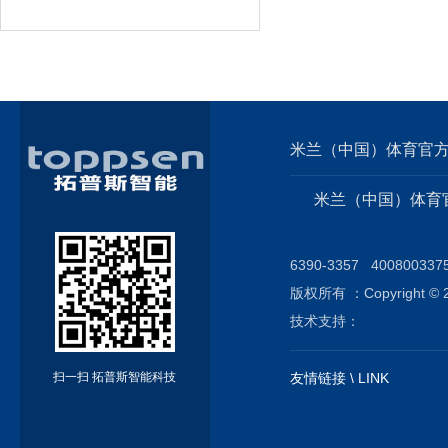
米兰（中国）体育官方网
米兰（中国）体育官方
6390-3357 4008003
版权所有 ：Copyright © 20
技术支持：
扫一扫 拓普斯智能科技
友情链接 \ LINK