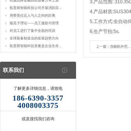
民族品牌金融自助设备力争上游
3.产品范围: 310.3
拓普斯智能科技公司开展消防应...
4.产品材质:SUS30
用赞美拉近人与人之间的距离
5.工作方式:全自动
嗑瓜子理论——员工激励与管理
对员工进行了集中全面的培训
6.生产节拍:5s.
全球装备制造业的发展趋势方向
拓普斯智能科技质量是企业生存...
上一篇：
洗碗机外壳铆
接线
联系我们
了解更多详细信息，请致电
186-6390-3357
4008003375
或直接找我们咨询