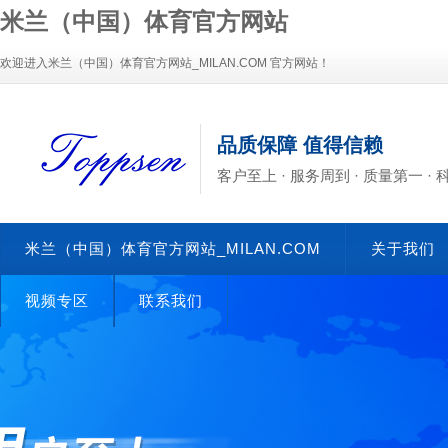
米兰（中国）体育官方网站
欢迎进入米兰（中国）体育官方网站_MILAN.COM 官方网站！
品质保障 值得信赖
客户至上 · 服务周到 · 质量第一 ·
米兰（中国）体育官方网站_MILAN.COM
关于我们
视频专区
联系我们