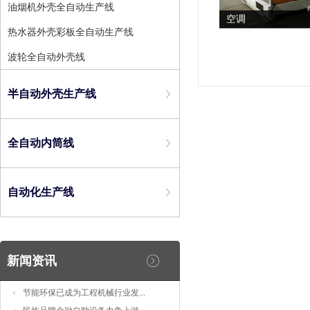
油烟机外壳全自动生产线
空调
热水器外壳彩板全自动生产线
该生产线公司完全自主研
波轮全自动外壳线
半自动外壳生产线
全自动内筒线
自动化生产线
新闻资讯
节能环保已成为工程机械行业发...