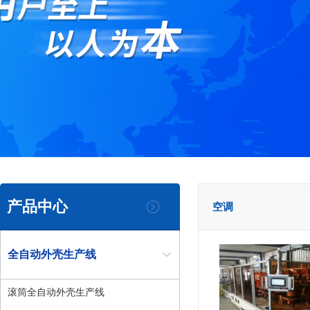
产品中心
空调
全自动外壳生产线
滚筒全自动外壳生产线