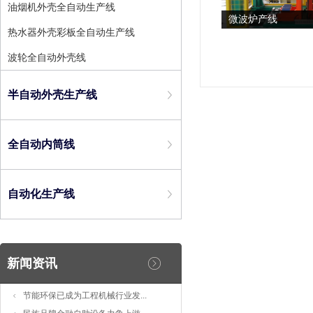
油烟机外壳全自动生产线
微波炉产线
热水器外壳彩板全自动生产线
该生产线公司完全自主研
波轮全自动外壳线
半自动外壳生产线
全自动内筒线
自动化生产线
新闻资讯
节能环保已成为工程机械行业发...