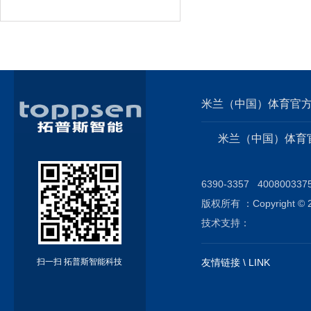
米兰（中国）体育官方网
米兰（中国）体育官方
6390-3357 4008003
版权所有 ：Copyright © 20
技术支持：
扫一扫 拓普斯智能科技
友情链接 \ LINK