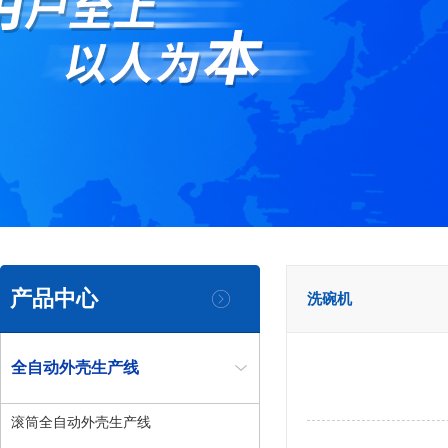
产品中心
洗碗机
全自动外壳生产线
滚筒全自动外壳生产线