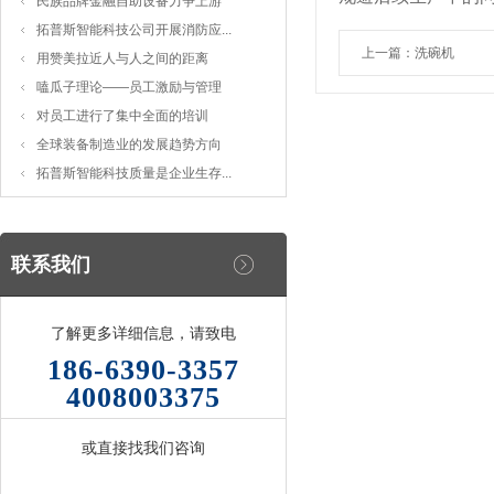
民族品牌金融自助设备力争上游
拓普斯智能科技公司开展消防应...
上一篇：
洗碗机
用赞美拉近人与人之间的距离
嗑瓜子理论——员工激励与管理
对员工进行了集中全面的培训
全球装备制造业的发展趋势方向
拓普斯智能科技质量是企业生存...
联系我们
了解更多详细信息，请致电
186-6390-3357
4008003375
或直接找我们咨询