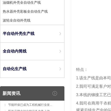
油烟机外壳全自动生产线
热水器外壳彩板全自动生产线
波轮全自动外壳线
半自动外壳生产线
全自动内筒线
自动化生产线
特点：
1.该生产线是由本
2.我司可满足客户
新闻资讯
3.本线的铆接工艺
4.我司在商用干衣
节能环保已成为工程机械行业发...
规避后续生产中的问