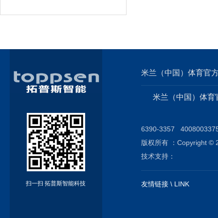
米兰（中国）体育官方网
米兰（中国）体育官方
6390-3357 4008003
版权所有 ：Copyright © 20
技术支持：
扫一扫 拓普斯智能科技
友情链接 \ LINK