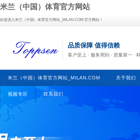
米兰（中国）体育官方网站
欢迎进入米兰（中国）体育官方网站_MILAN.COM 官方网站！
品质保障 值得信赖
客户至上 · 服务周到 · 质量第一 ·
米兰（中国）体育官方网站_MILAN.COM
关于我们
视频专区
联系我们