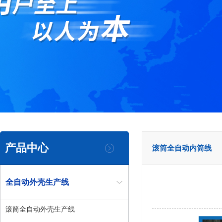
产品中心
滚筒全自动内筒线
全自动外壳生产线
滚筒全自动外壳生产线