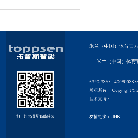
米兰（中国）体育官方网
米兰（中国）体育官方
6390-3357 4008003
版权所有 ：Copyright © 20
技术支持：
扫一扫 拓普斯智能科技
友情链接 \ LINK