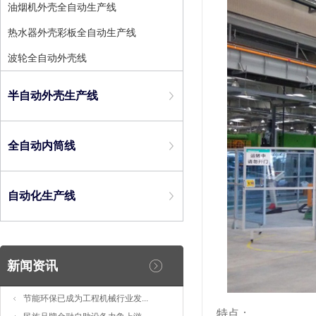
油烟机外壳全自动生产线
热水器外壳彩板全自动生产线
波轮全自动外壳线
半自动外壳生产线
全自动内筒线
自动化生产线
新闻资讯
节能环保已成为工程机械行业发...
特点：